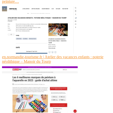
peinture…
en.normandie-tourisme.fr | Atelier des vacances enfants : poterie
néolithique – Manoir du Tourp