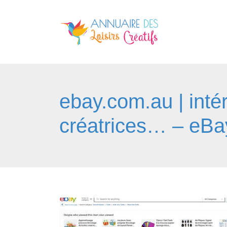
ebay.com.au | inté
créatrices… – eBa