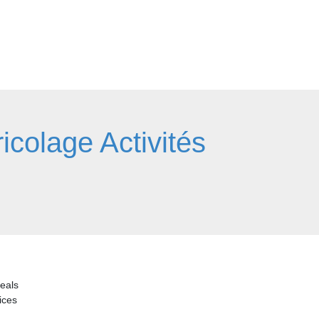
icolage Activités
eals
ices