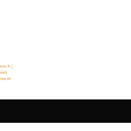
on.fr |
dées
pas et