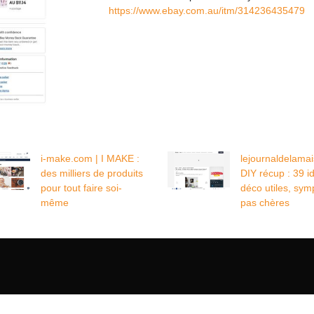
https://www.ebay.com.au/itm/314236435479
i-make.com | I MAKE :
lejournaldelamais
des milliers de produits
DIY récup : 39 i
pour tout faire soi-
déco utiles, sym
même
pas chères