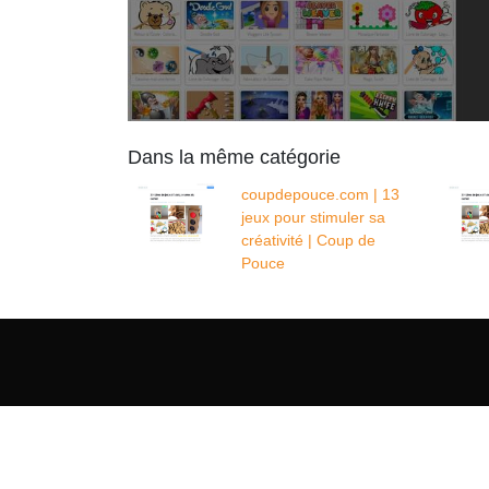
Dans la même catégorie
coupdepouce.com | 13
jeux pour stimuler sa
créativité | Coup de
Pouce