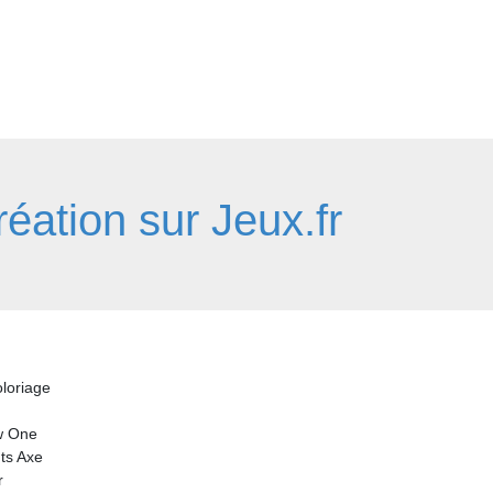
éation sur Jeux.fr
oloriage
w One
nts Axe
r