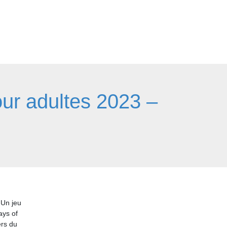
our adultes 2023 –
 Un jeu
ays of
rs du