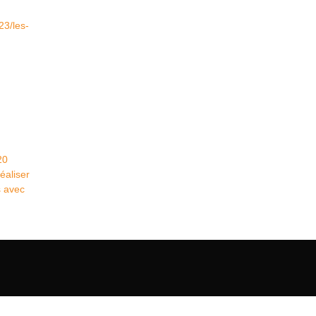
23/les-
20
éaliser
s avec